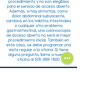
procedimiento y no son elegibles
para el servicio de acceso abierto.
Además, si hay síntomas, como
dolor abdominal subyacente,
cambios en los hábitos intestinales
o cualquier otro problema
gastrointestinal, una colonoscopia
de acceso abierto no será el mejor
procedimiento inicial. También en
este caso, se debe programar una
visita regular a la oficina. Si tiene
alguna pregunta, llame a nuestra
oficina al
505-999-1600
.
7788 Jefferson St NE
Albuquerque, Nuevo México 87109
7788 Jefferson St NE
Albuquerque, Nuevo México 87109