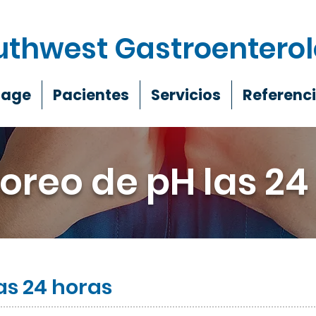
uthwest Gastroentero
Page
Pacientes
Servicios
Referenc
oreo de pH las 24
as 24 horas