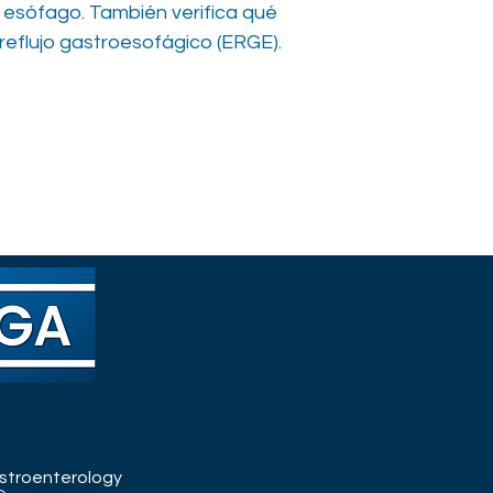
l esófago. También verifica qué
reflujo gastroesofágico (ERGE).
stroenterology