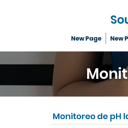
So
New Page
New 
Monit
Monitoreo de pH l