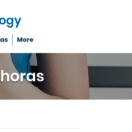
logy
ias
More
 horas