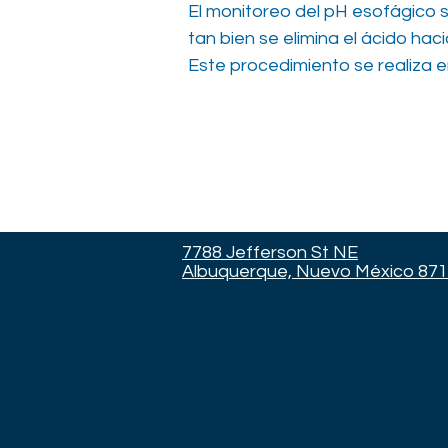
El monitoreo del pH esofágico s
tan bien se elimina el ácido ha
Este procedimiento se realiza en
7788 Jefferson St NE
Albuquerque, Nuevo México 87