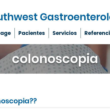
uthwest Gastroentero
Page
Pacientes
Servicios
Referenc
colonoscopia
noscopia?
?