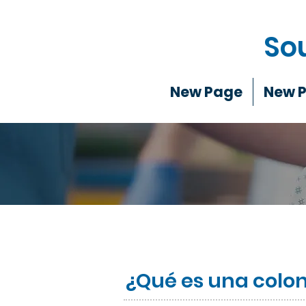
So
New Page
New 
¿Qué es una colo