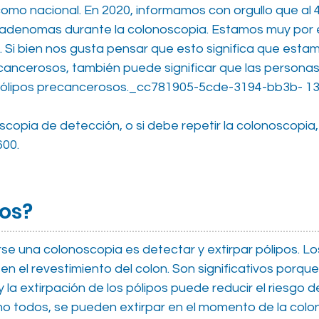
como nacional. En 2020, informamos con orgullo que al 
 adenomas durante la colonoscopia. Estamos muy por 
 Si bien nos gusta pensar que esto significa que esta
ecancerosos, también puede significar que las person
r pólipos precancerosos._cc781905-5cde-3194-bb3b- 
scopia de detección, o si debe repetir la colonoscopia,
600.
pos?
e una colonoscopia es detectar y extirpar pólipos. L
en el revestimiento del colon. Son significativos porqu
la extirpación de los pólipos puede reducir el riesgo d
 no todos, se pueden extirpar en el momento de la col