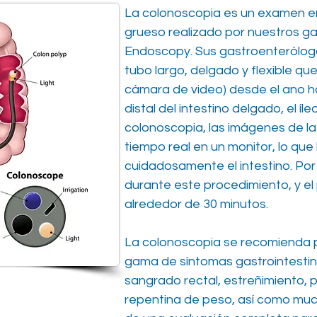
La colonoscopia es un examen en
grueso realizado por nuestros g
Endoscopy. Sus gastroenterólogo
tubo largo, delgado y flexible q
cámara de video) desde el ano ha
distal del intestino delgado, el íl
colonoscopia, las imágenes de l
tiempo real en un monitor, lo que
cuidadosamente el intestino. Por
durante este procedimiento, y el
alrededor de 30 minutos.
La colonoscopia se recomienda 
gama de síntomas gastrointestina
sangrado rectal, estreñimiento, 
repentina de peso, así como mu