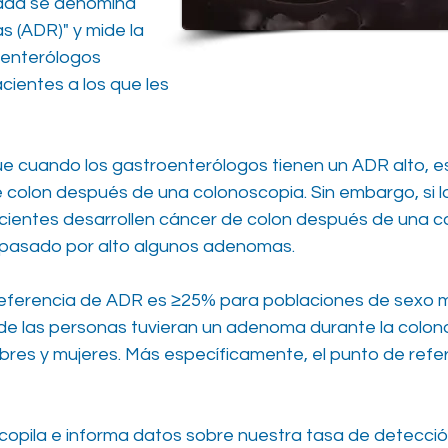
dad se denomina
 (ADR)" y mide la
oenterólogos
ientes a los que les
e cuando los gastroenterólogos tienen un ADR alto, e
 colon después de una colonoscopia. Sin embargo, si l
acientes desarrollen cáncer de colon después de una c
pasado por alto algunos adenomas.
 referencia de ADR es ≥25% para poblaciones de sexo mi
de las personas tuvieran un adenoma durante la colo
bres y mujeres. Más específicamente, el punto de refe
copila e informa datos sobre nuestra tasa de detecc