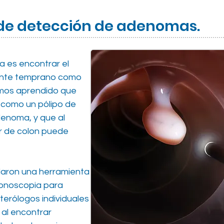
 de detección de adenomas.
a es encontrar el
mente temprano como
emos aprendido que
 como un pólipo de
enoma, y que al
er de colon puede
laron una herramienta
lonoscopia para
erólogos individuales
 al encontrar