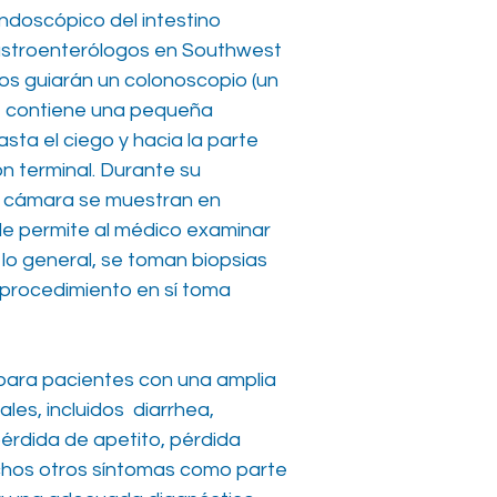
doscópico del intestino
astroenterólogos en Southwest
s guiarán un colonoscopio (un
ue contiene una pequeña
sta el ciego y hacia la parte
eon terminal. Durante su
a cámara se muestran en
 le permite al médico examinar
 lo general, se toman biopsias
 procedimiento en sí toma
para pacientes con una amplia
les, incluidos diarrhea,
pérdida de apetito, pérdida
chos otros síntomas como parte