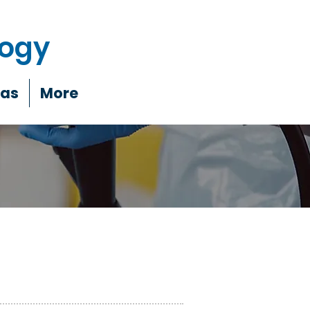
logy
ias
More